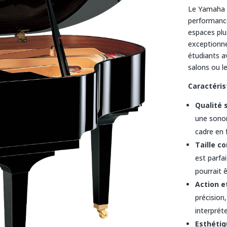
Le Yamaha G
performance
espaces plu
exceptionne
étudiants a
salons ou l
Caractéris
Qualité
une sonor
cadre en 
Taille c
est parfa
pourrait 
Action e
précision,
interprét
Esthétiq