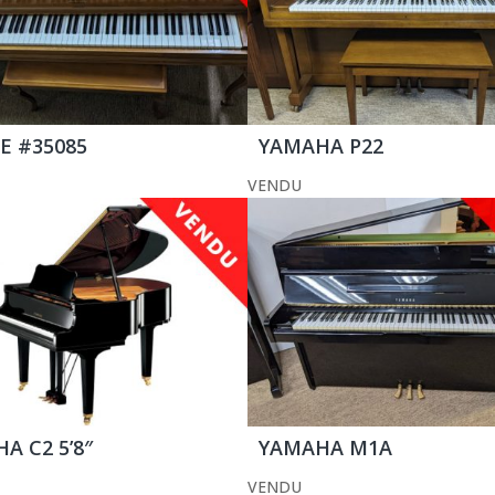
E #35085
YAMAHA P22
VENDU
A C2 5’8″
YAMAHA M1A
VENDU