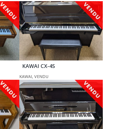
KAWAI CX-4S
KAWAI
,
VENDU