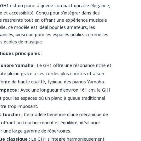
H1 est un piano à queue compact qui allie élégance,
 et accessibilité. Conçu pour s’intégrer dans des
s restreints tout en offrant une expérience musicale
lle, ce modèle est idéal pour les amateurs, les
vancés, ainsi que pour les espaces publics comme les
es écoles de musique.
tiques principales :
 sonore Yamaha
: Le GH1 offre une résonance riche et
ité pleine grâce à ses cordes plus courtes et à son
fonte de haute qualité, typique des pianos Yamaha.
ompacte
: Avec une longueur d’environ 161 cm, le GH1
it pour les espaces où un piano à queue traditionnel
être trop imposant.
t toucher
: Ce modèle bénéficie d’une mécanique de
 offrant un toucher réactif et équilibré, idéal pour
er une large gamme de répertoires.
ue classique
: Le GH1 s’intègre harmonieusement