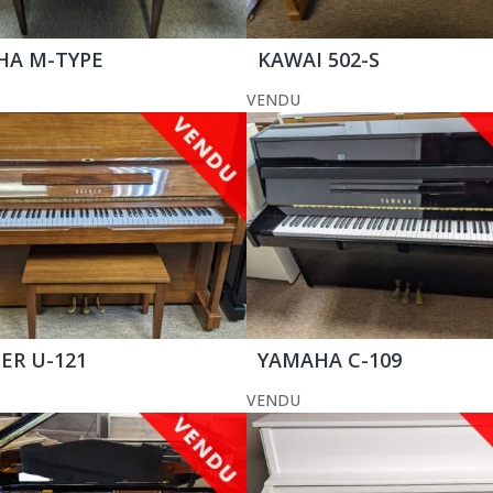
HA M-TYPE
KAWAI 502-S
VENDU
R U-121
YAMAHA C-109
VENDU