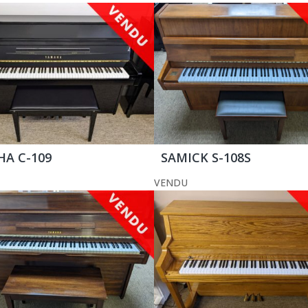
A C-109
SAMICK S-108S
VENDU