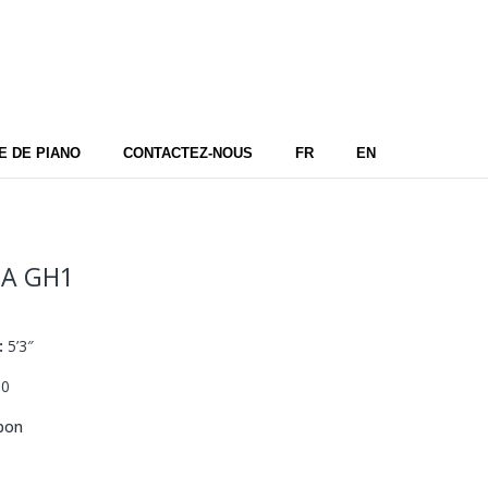
 DE PIANO
CONTACTEZ-NOUS
FR
EN
HA
GH1
:
5’3″
90
pon