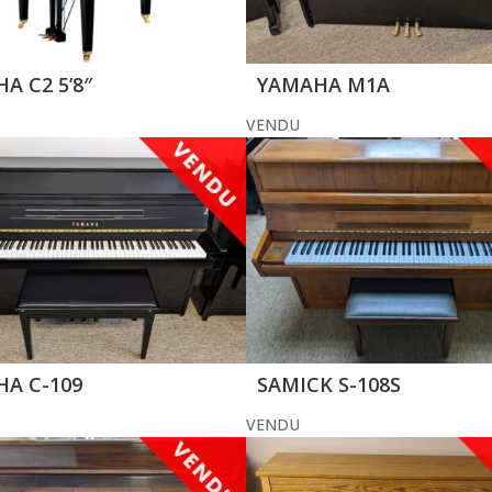
A C2 5’8″
YAMAHA M1A
VENDU
A C-109
SAMICK S-108S
VENDU