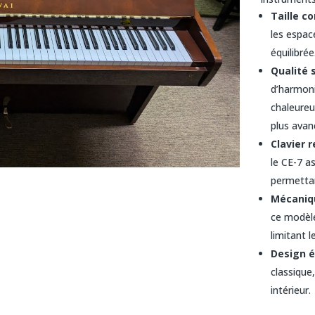
Taille c
les espac
équilibrée
Qualité 
d’harmoni
chaleureu
plus avan
Clavier 
le CE-7 a
permettan
Mécaniq
ce modèle
limitant l
Design 
classique
intérieur.