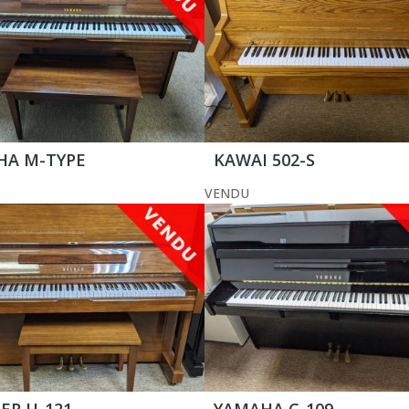
HA M-TYPE
KAWAI 502-S
VENDU
R U-121
YAMAHA C-109