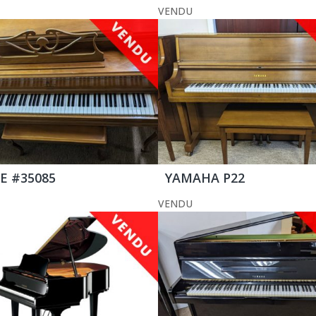
VENDU
E #35085
YAMAHA P22
VENDU