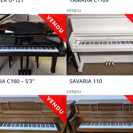
VENDU
A C160 – 5’3″
SAVARIA 110
VENDU